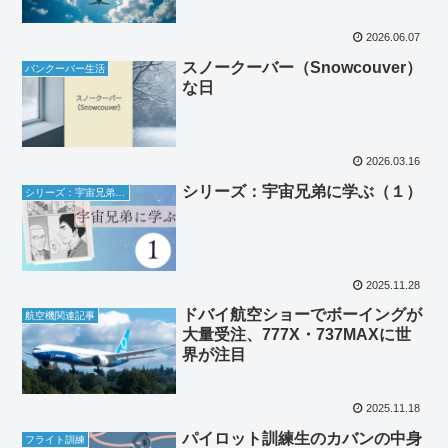
2026.06.07
スノークーバー（Snowcouver）
バンクーバー生活
な日
2026.03.16
シリーズ：宇宙兄弟に学ぶ（１）
シリーズ：宇宙兄弟に学ぶ
2025.11.28
ドバイ航空ショーでボーイングが
航空機関連記事
大量受注、777X・737MAXに世
界が注目
2025.11.18
パイロット訓練生のカバンの中身
フライト訓練